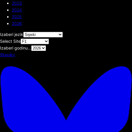
2023
2024
2025
2026
Izaberi jezik
Select Site
Izaberi godinu…
Bluesky