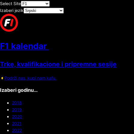
Select Site
Izaberi jezik
F1 kalendar
Trke, kvalifikacione i pripremne sesije
Podrži nas, kupi nam kafu.
Izaberi godinu…
2018
2019
2020
2021
2022