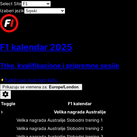
Select Site
Izaberi jezik
F1 kalendar
2025
Trke, kvalifikacione i pripremne sesije
Podrži nas, kupi nam kafu.
Prikazuju se vremena za
:
Europe/London
.
Toggle
F1 kalendar
Velika nagrada Australije
Velika nagrada Australije
Slobodni trening 1
Velika nagrada Australije
Slobodni trening 2
Velika nagrada Australije
Slobodni trening 3