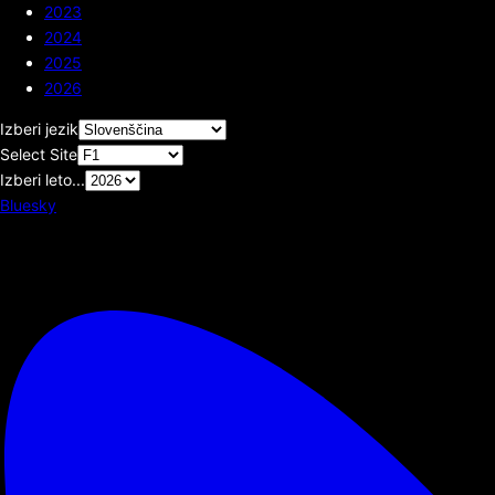
2023
2024
2025
2026
Izberi jezik
Select Site
Izberi leto...
Bluesky