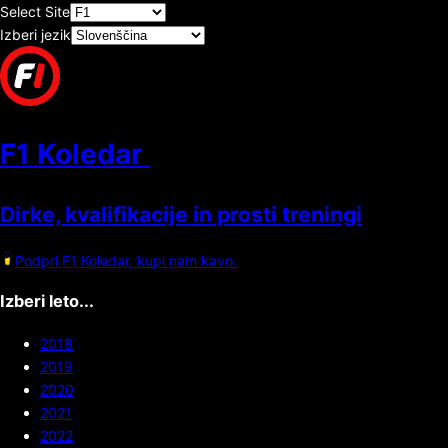
Select Site
Izberi jezik
F1 Koledar
Dirke, kvalifikacije in prosti treningi
Podpri F1 Koledar, kupi nam kavo.
Izberi leto...
2018
2019
2020
2021
2022