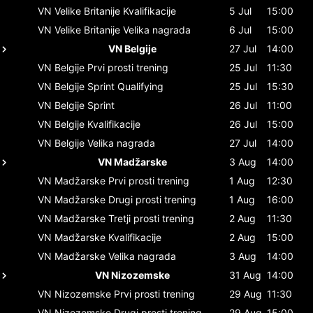
VN Velike Britanije
Kvalifikacije
5 Jul
15:00
VN Velike Britanije
Velika nagrada
6 Jul
15:00
VN Belgije
27 Jul
14:00
VN Belgije
Prvi prosti trening
25 Jul
11:30
VN Belgije
Sprint Qualifying
25 Jul
15:30
VN Belgije
Sprint
26 Jul
11:00
VN Belgije
Kvalifikacije
26 Jul
15:00
VN Belgije
Velika nagrada
27 Jul
14:00
VN Madžarske
3 Aug
14:00
VN Madžarske
Prvi prosti trening
1 Aug
12:30
VN Madžarske
Drugi prosti trening
1 Aug
16:00
VN Madžarske
Tretji prosti trening
2 Aug
11:30
VN Madžarske
Kvalifikacije
2 Aug
15:00
VN Madžarske
Velika nagrada
3 Aug
14:00
VN Nizozemske
31 Aug
14:00
VN Nizozemske
Prvi prosti trening
29 Aug
11:30
VN Nizozemske
Drugi prosti trening
29 Aug
15:00