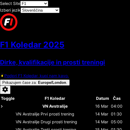
Select Site
Izberi jezik
F1 Koledar
2025
Dirke, kvalifikacije in prosti treningi
Podpri F1 Koledar, kupi nam kavo.
Prikazujem čase za
:
Europe/London
.
Toggle
F1 Koledar
Datum
Čas
VN Avstralije
16 Mar
04:00
VN Avstralije
Prvi prosti trening
14 Mar
01:30
VN Avstralije
Drugi prosti trening
14 Mar
05:00
VN Avstralije
Tretji prosti trening
15 Mar
01:30