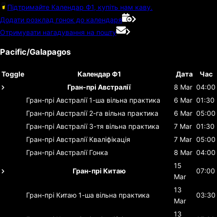
Підтримайте Календар Ф1, купіть нам каву.
Додати розклад гонок до календаря
Отримувати нагадування на пошту
Pacific/Galapagos
Toggle
Календар Ф1
Дата
Час
Гран-прі Австралії
8 Mar
04:00
Гран-прі Австралії
1-ша вільна практика
6 Mar
01:30
Гран-прі Австралії
2-га вільна практика
6 Mar
05:00
Гран-прі Австралії
3-тя вільна практика
7 Mar
01:30
Гран-прі Австралії
Кваліфікація
7 Mar
05:00
Гран-прі Австралії
Гонка
8 Mar
04:00
15
Гран-прі Китаю
07:00
Mar
13
Гран-прі Китаю
1-ша вільна практика
03:30
Mar
13