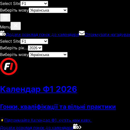
Select Site
Виберіть мову
Menu
Додати розклад гонок до календаря
Отримувати нагадуван
Select Site
Виберіть рік...
Виберіть мову
Календар Ф1
2026
Гонки, кваліфікації та вільні практики
Підтримайте Календар Ф1, купіть нам каву.
Додати розклад гонок до календаря