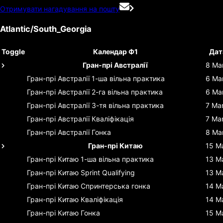
Отримувати нагадування на пошту
Atlantic/South_Georgia
Toggle
Календар Ф1
Дат
Гран-прі Австралії
8 Ma
Гран-прі Австралії
1-ша вільна практика
6 Ma
Гран-прі Австралії
2-га вільна практика
6 Ma
Гран-прі Австралії
3-тя вільна практика
7 Ma
Гран-прі Австралії
Кваліфікація
7 Ma
Гран-прі Австралії
Гонка
8 Ma
Гран-прі Китаю
15 M
Гран-прі Китаю
1-ша вільна практика
13 M
Гран-прі Китаю
Sprint Qualifying
13 M
Гран-прі Китаю
Спринтерська гонка
14 M
Гран-прі Китаю
Кваліфікація
14 M
Гран-прі Китаю
Гонка
15 M