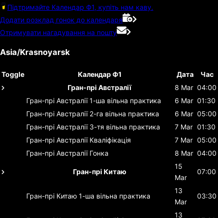
Підтримайте Календар Ф1, купіть нам каву.
Додати розклад гонок до календаря
Отримувати нагадування на пошту
Asia/Krasnoyarsk
Toggle
Календар Ф1
Дата
Час
Гран-прі Австралії
8 Mar
04:00
Гран-прі Австралії
1-ша вільна практика
6 Mar
01:30
Гран-прі Австралії
2-га вільна практика
6 Mar
05:00
Гран-прі Австралії
3-тя вільна практика
7 Mar
01:30
Гран-прі Австралії
Кваліфікація
7 Mar
05:00
Гран-прі Австралії
Гонка
8 Mar
04:00
15
Гран-прі Китаю
07:00
Mar
13
Гран-прі Китаю
1-ша вільна практика
03:30
Mar
13