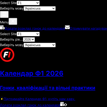
Select Site
Виберіть мову
Menu
Додати розклад гонок до календаря
Отримувати нагадуван
Select Site
Виберіть рік...
Виберіть мову
Календар Ф1
2026
Гонки, кваліфікації та вільні практики
Підтримайте Календар Ф1, купіть нам каву.
Додати розклад гонок до календаря