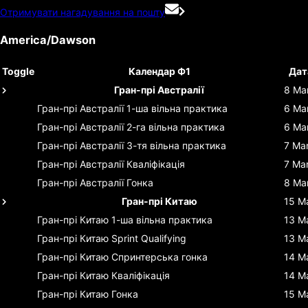
Отримувати нагадування на пошту
America/Dawson
Toggle
Календар Ф1
Дат
Гран-прі Австралії
8 Ma
Гран-прі Австралії
1-ша вільна практика
6 Ma
Гран-прі Австралії
2-га вільна практика
6 Ma
Гран-прі Австралії
3-тя вільна практика
7 Ma
Гран-прі Австралії
Кваліфікація
7 Ma
Гран-прі Австралії
Гонка
8 Ma
Гран-прі Китаю
15 M
Гран-прі Китаю
1-ша вільна практика
13 M
Гран-прі Китаю
Sprint Qualifying
13 M
Гран-прі Китаю
Спринтерська гонка
14 M
Гран-прі Китаю
Кваліфікація
14 M
Гран-прі Китаю
Гонка
15 M