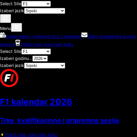
Select Site
Izaberi jezik
Menu
Dodaj dane i vremena trka u kalendar
Želim podsetnike putem
email-a
Podrži nas, kupi nam kafu.
Select Site
Izaberi godinu…
Izaberi jezik
F1 kalendar
2026
Trke, kvalifikacione i pripremne sesije
Podrži nas, kupi nam kafu.