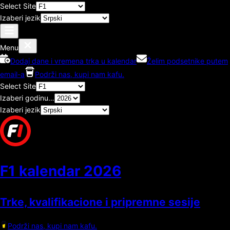
Select Site
Izaberi jezik
Menu
Dodaj dane i vremena trka u kalendar
Želim podsetnike putem
email-a
Podrži nas, kupi nam kafu.
Select Site
Izaberi godinu…
Izaberi jezik
F1 kalendar
2026
Trke, kvalifikacione i pripremne sesije
Podrži nas, kupi nam kafu.