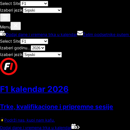
Select Site
Izaberi jezik
Menu
Dodaj dane i vremena trka u kalendar
Želim podsetnike putem 
Select Site
Izaberi godinu…
Izaberi jezik
F1 kalendar
2026
Trke, kvalifikacione i pripremne sesije
Podrži nas, kupi nam kafu.
Dodaj dane i vremena trka u kalendar