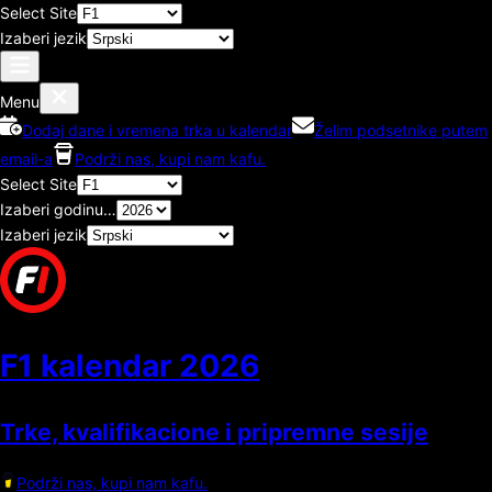
Select Site
Izaberi jezik
Menu
Dodaj dane i vremena trka u kalendar
Želim podsetnike putem
email-a
Podrži nas, kupi nam kafu.
Select Site
Izaberi godinu…
Izaberi jezik
F1 kalendar
2026
Trke, kvalifikacione i pripremne sesije
Podrži nas, kupi nam kafu.