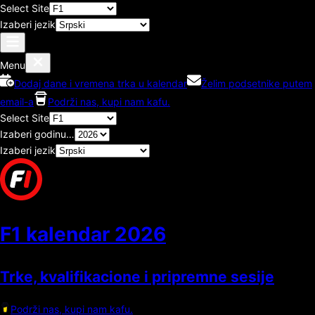
Select Site
Izaberi jezik
Menu
Dodaj dane i vremena trka u kalendar
Želim podsetnike putem
email-a
Podrži nas, kupi nam kafu.
Select Site
Izaberi godinu…
Izaberi jezik
F1 kalendar
2026
Trke, kvalifikacione i pripremne sesije
Podrži nas, kupi nam kafu.