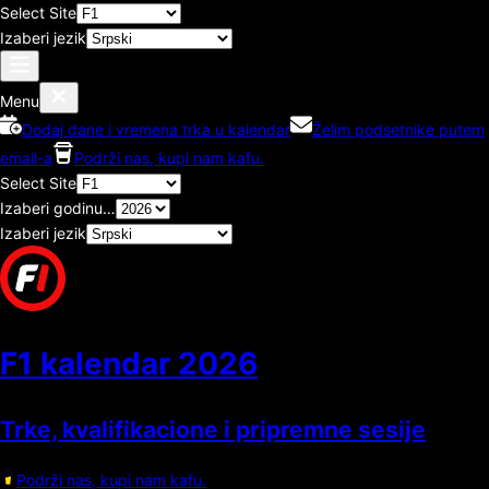
Select Site
Izaberi jezik
Menu
Dodaj dane i vremena trka u kalendar
Želim podsetnike putem
email-a
Podrži nas, kupi nam kafu.
Select Site
Izaberi godinu…
Izaberi jezik
F1 kalendar
2026
Trke, kvalifikacione i pripremne sesije
Podrži nas, kupi nam kafu.