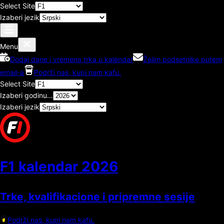
Select Site
Izaberi jezik
Menu
Dodaj dane i vremena trka u kalendar
Želim podsetnike putem
email-a
Podrži nas, kupi nam kafu.
Select Site
Izaberi godinu…
Izaberi jezik
F1 kalendar
2026
Trke, kvalifikacione i pripremne sesije
Podrži nas, kupi nam kafu.