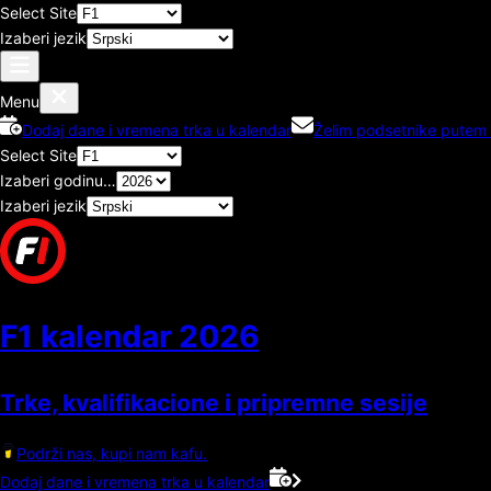
Select Site
Izaberi jezik
Menu
Dodaj dane i vremena trka u kalendar
Želim podsetnike putem 
Select Site
Izaberi godinu…
Izaberi jezik
F1 kalendar
2026
Trke, kvalifikacione i pripremne sesije
Podrži nas, kupi nam kafu.
Dodaj dane i vremena trka u kalendar