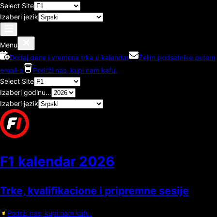
Select Site
Izaberi jezik
Menu
Dodaj dane i vremena trka u kalendar
Želim podsetnike putem
email-a
Podrži nas, kupi nam kafu.
Select Site
Izaberi godinu…
Izaberi jezik
F1 kalendar
2026
Trke, kvalifikacione i pripremne sesije
Podrži nas, kupi nam kafu.