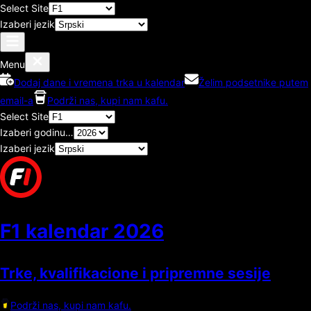
Select Site
Izaberi jezik
Menu
Dodaj dane i vremena trka u kalendar
Želim podsetnike putem
email-a
Podrži nas, kupi nam kafu.
Select Site
Izaberi godinu…
Izaberi jezik
F1 kalendar
2026
Trke, kvalifikacione i pripremne sesije
Podrži nas, kupi nam kafu.