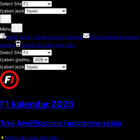
Select Site
Izaberi jezik
Menu
Dodaj dane i vremena trka u kalendar
Želim podsetnike putem
email-a
Podrži nas, kupi nam kafu.
Select Site
Izaberi godinu…
Izaberi jezik
F1 kalendar
2026
Trke, kvalifikacione i pripremne sesije
Podrži nas, kupi nam kafu.