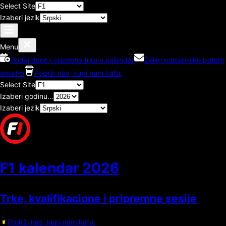
Select Site
Izaberi jezik
Menu
Dodaj dane i vremena trka u kalendar
Želim podsetnike putem
email-a
Podrži nas, kupi nam kafu.
Select Site
Izaberi godinu…
Izaberi jezik
F1 kalendar
2026
Trke, kvalifikacione i pripremne sesije
Podrži nas, kupi nam kafu.