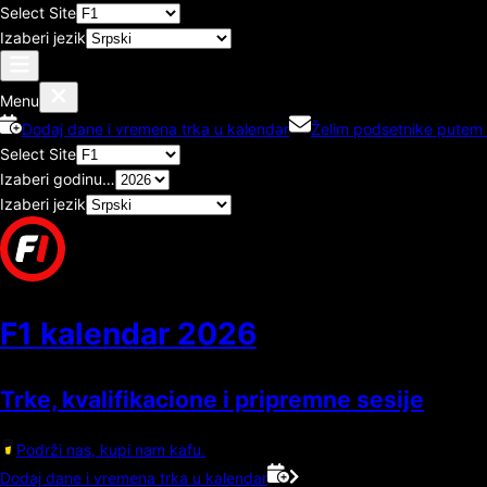
Select Site
Izaberi jezik
Menu
Dodaj dane i vremena trka u kalendar
Želim podsetnike putem 
Select Site
Izaberi godinu…
Izaberi jezik
F1 kalendar
2026
Trke, kvalifikacione i pripremne sesije
Podrži nas, kupi nam kafu.
Dodaj dane i vremena trka u kalendar