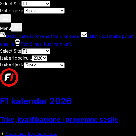
Select Site
Izaberi jezik
Menu
Dodaj dane i vremena trka u kalendar
Želim podsetnike putem
email-a
Podrži nas, kupi nam kafu.
Select Site
Izaberi godinu…
Izaberi jezik
F1 kalendar
2026
Trke, kvalifikacione i pripremne sesije
Podrži nas, kupi nam kafu.