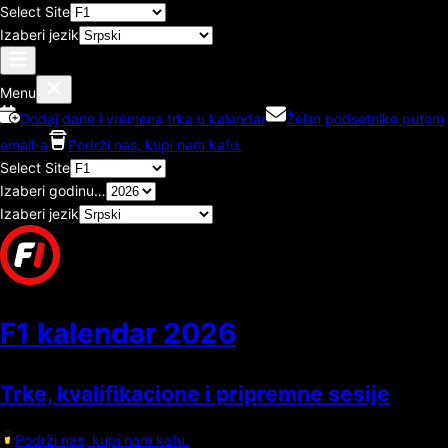
Select Site
Izaberi jezik
Menu
Dodaj dane i vremena trka u kalendar
Želim podsetnike putem
email-a
Podrži nas, kupi nam kafu.
Select Site
Izaberi godinu…
Izaberi jezik
F1 kalendar
2026
Trke, kvalifikacione i pripremne sesije
Podrži nas, kupi nam kafu.