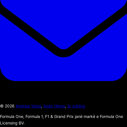
©
2026
Andrew Yates
,
Andy Higgs
,
Si Jobling
Formula One, Formula 1, F1 & Grand Prix janë markë e Formula One
Licensing BV.