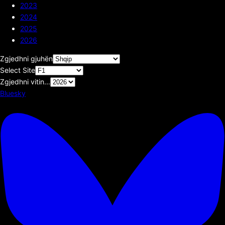
2023
2024
2025
2026
Zgjedhni gjuhën
Select Site
Zgjedhni vitin...
Bluesky