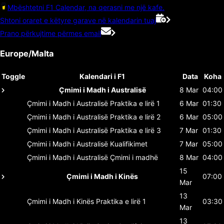
Mbështetni F1 Calendar, na qerasni me një kafe.
Shtoni oraret e këtyre garave në kalendarin tuaj
Prano përkujtime përmes email
Europe/Malta
Toggle
Kalendari i F1
Data
Koha
Çmimi i Madh i Australisë
8 Mar
04:00
Çmimi i Madh i Australisë
Praktika e lirë 1
6 Mar
01:30
Çmimi i Madh i Australisë
Praktika e lirë 2
6 Mar
05:00
Çmimi i Madh i Australisë
Praktika e lirë 3
7 Mar
01:30
Çmimi i Madh i Australisë
Kualifikimet
7 Mar
05:00
Çmimi i Madh i Australisë
Çmimi i madhë
8 Mar
04:00
15
Çmimi i Madh i Kinës
07:00
Mar
13
Çmimi i Madh i Kinës
Praktika e lirë 1
03:30
Mar
13