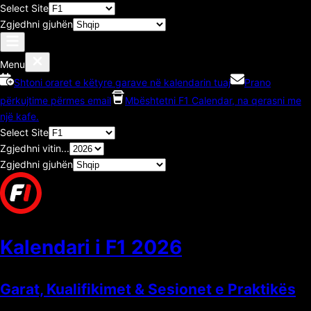
Select Site
Zgjedhni gjuhën
Menu
Shtoni oraret e këtyre garave në kalendarin tuaj
Prano
përkujtime përmes email
Mbështetni F1 Calendar, na qerasni me
një kafe.
Select Site
Zgjedhni vitin...
Zgjedhni gjuhën
Kalendari i F1
2026
Garat, Kualifikimet & Sesionet e Praktikës