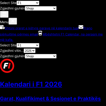
Select Site
Zgjedhni gjuhën
Menu
Shtoni oraret e këtyre garave në kalendarin tuaj
Prano
përkujtime përmes email
Mbështetni F1 Calendar, na qerasni me
një kafe.
Select Site
Zgjedhni vitin...
Zgjedhni gjuhën
Kalendari i F1
2026
Garat, Kualifikimet & Sesionet e Praktikës