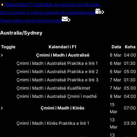
Mbështetni F1 Calendar, na qerasni me një kafe.
Shtoni oraret e këtyre garave në kalendarin tuaj
Prano përkujtime përmes email
Australia/Sydney
Toggle
Kalendari i F1
Data
Koha
Çmimi i Madh i Australisë
8 Mar
04:00
Çmimi i Madh i Australisë
Praktika e lirë 1
6 Mar
01:30
Çmimi i Madh i Australisë
Praktika e lirë 2
6 Mar
05:00
Çmimi i Madh i Australisë
Praktika e lirë 3
7 Mar
01:30
Çmimi i Madh i Australisë
Kualifikimet
7 Mar
05:00
Çmimi i Madh i Australisë
Çmimi i madhë
8 Mar
04:00
15
Çmimi i Madh i Kinës
07:00
Mar
13
Çmimi i Madh i Kinës
Praktika e lirë 1
03:30
Mar
13