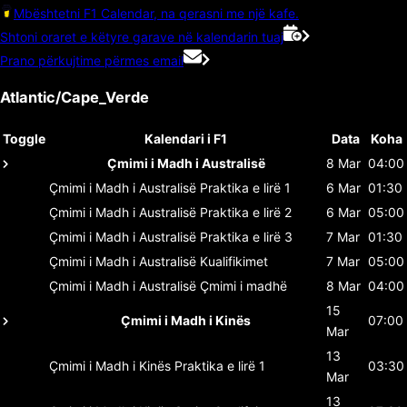
Mbështetni F1 Calendar, na qerasni me një kafe.
Shtoni oraret e këtyre garave në kalendarin tuaj
Prano përkujtime përmes email
Atlantic/Cape_Verde
Toggle
Kalendari i F1
Data
Koha
Çmimi i Madh i Australisë
8 Mar
04:00
Çmimi i Madh i Australisë
Praktika e lirë 1
6 Mar
01:30
Çmimi i Madh i Australisë
Praktika e lirë 2
6 Mar
05:00
Çmimi i Madh i Australisë
Praktika e lirë 3
7 Mar
01:30
Çmimi i Madh i Australisë
Kualifikimet
7 Mar
05:00
Çmimi i Madh i Australisë
Çmimi i madhë
8 Mar
04:00
15
Çmimi i Madh i Kinës
07:00
Mar
13
Çmimi i Madh i Kinës
Praktika e lirë 1
03:30
Mar
13