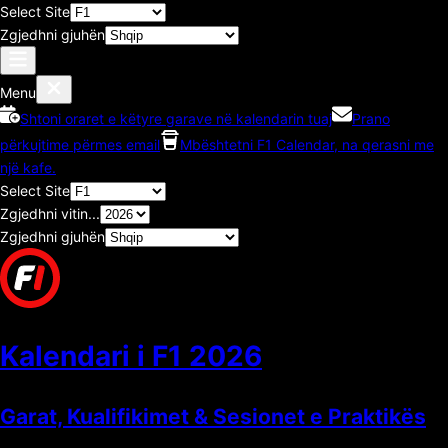
Select Site
Zgjedhni gjuhën
Menu
Shtoni oraret e këtyre garave në kalendarin tuaj
Prano
përkujtime përmes email
Mbështetni F1 Calendar, na qerasni me
një kafe.
Select Site
Zgjedhni vitin...
Zgjedhni gjuhën
Kalendari i F1
2026
Garat, Kualifikimet & Sesionet e Praktikës