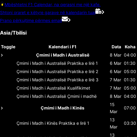
Mbështetni F1 Calendar, na qerasni me një kafe.
Shtoni oraret e këtyre garave në kalendarin tuaj
Prano përkujtime përmes email
Asia/Tbilisi
Toggle
Kalendari i F1
Data
Koha
Çmimi i Madh i Australisë
8 Mar
04:00
Çmimi i Madh i Australisë
Praktika e lirë 1
6 Mar
01:30
Çmimi i Madh i Australisë
Praktika e lirë 2
6 Mar
05:00
Çmimi i Madh i Australisë
Praktika e lirë 3
7 Mar
01:30
Çmimi i Madh i Australisë
Kualifikimet
7 Mar
05:00
Çmimi i Madh i Australisë
Çmimi i madhë
8 Mar
04:00
15
Çmimi i Madh i Kinës
07:00
Mar
13
Çmimi i Madh i Kinës
Praktika e lirë 1
03:30
Mar
13