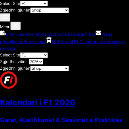
Select Site
Zgjedhni gjuhën
Menu
Shtoni oraret e këtyre garave në kalendarin tuaj
Prano
përkujtime përmes email
Mbështetni F1 Calendar, na qerasni me
një kafe.
Select Site
Zgjedhni vitin...
Zgjedhni gjuhën
Kalendari i F1
2026
Garat, Kualifikimet & Sesionet e Praktikës