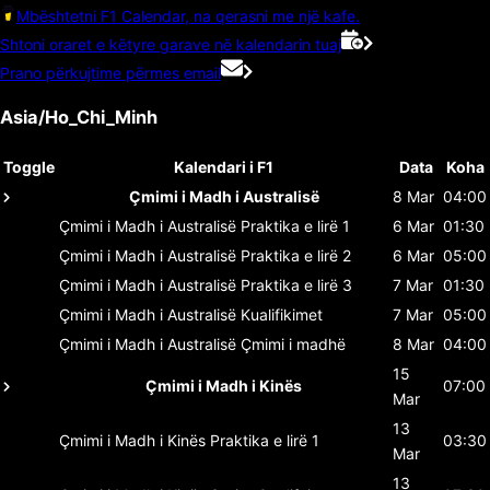
Mbështetni F1 Calendar, na qerasni me një kafe.
Shtoni oraret e këtyre garave në kalendarin tuaj
Prano përkujtime përmes email
Asia/Ho_Chi_Minh
Toggle
Kalendari i F1
Data
Koha
Çmimi i Madh i Australisë
8 Mar
04:00
Çmimi i Madh i Australisë
Praktika e lirë 1
6 Mar
01:30
Çmimi i Madh i Australisë
Praktika e lirë 2
6 Mar
05:00
Çmimi i Madh i Australisë
Praktika e lirë 3
7 Mar
01:30
Çmimi i Madh i Australisë
Kualifikimet
7 Mar
05:00
Çmimi i Madh i Australisë
Çmimi i madhë
8 Mar
04:00
15
Çmimi i Madh i Kinës
07:00
Mar
13
Çmimi i Madh i Kinës
Praktika e lirë 1
03:30
Mar
13