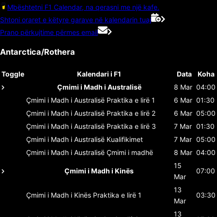
Mbështetni F1 Calendar, na qerasni me një kafe.
Shtoni oraret e këtyre garave në kalendarin tuaj
Prano përkujtime përmes email
Antarctica/Rothera
Toggle
Kalendari i F1
Data
Koha
Çmimi i Madh i Australisë
8 Mar
04:00
Çmimi i Madh i Australisë
Praktika e lirë 1
6 Mar
01:30
Çmimi i Madh i Australisë
Praktika e lirë 2
6 Mar
05:00
Çmimi i Madh i Australisë
Praktika e lirë 3
7 Mar
01:30
Çmimi i Madh i Australisë
Kualifikimet
7 Mar
05:00
Çmimi i Madh i Australisë
Çmimi i madhë
8 Mar
04:00
15
Çmimi i Madh i Kinës
07:00
Mar
13
Çmimi i Madh i Kinës
Praktika e lirë 1
03:30
Mar
13