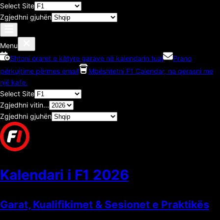
Select Site
Zgjedhni gjuhën
Menu
Shtoni oraret e këtyre garave në kalendarin tuaj
Prano
përkujtime përmes email
Mbështetni F1 Calendar, na qerasni me
një kafe.
Select Site
Zgjedhni vitin...
Zgjedhni gjuhën
Kalendari i F1
2026
Garat, Kualifikimet & Sesionet e Praktikës