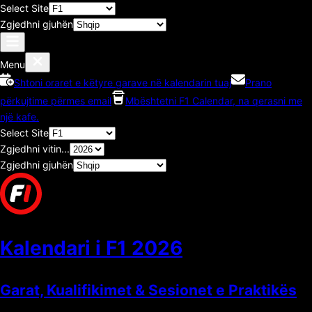
Select Site
Zgjedhni gjuhën
Menu
Shtoni oraret e këtyre garave në kalendarin tuaj
Prano
përkujtime përmes email
Mbështetni F1 Calendar, na qerasni me
një kafe.
Select Site
Zgjedhni vitin...
Zgjedhni gjuhën
Kalendari i F1
2026
Garat, Kualifikimet & Sesionet e Praktikës