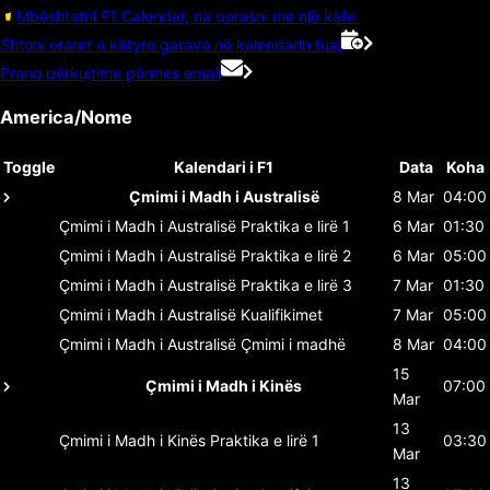
Mbështetni F1 Calendar, na qerasni me një kafe.
Shtoni oraret e këtyre garave në kalendarin tuaj
Prano përkujtime përmes email
America/Nome
Toggle
Kalendari i F1
Data
Koha
Çmimi i Madh i Australisë
8 Mar
04:00
Çmimi i Madh i Australisë
Praktika e lirë 1
6 Mar
01:30
Çmimi i Madh i Australisë
Praktika e lirë 2
6 Mar
05:00
Çmimi i Madh i Australisë
Praktika e lirë 3
7 Mar
01:30
Çmimi i Madh i Australisë
Kualifikimet
7 Mar
05:00
Çmimi i Madh i Australisë
Çmimi i madhë
8 Mar
04:00
15
Çmimi i Madh i Kinës
07:00
Mar
13
Çmimi i Madh i Kinës
Praktika e lirë 1
03:30
Mar
13