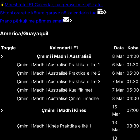
Mbështetni F1 Calendar, na qerasni me një kafe.
Shtoni oraret e këtyre garave në kalendarin tuaj
Prano përkujtime përmes email
America/Guayaquil
Toggle
Kalendari i F1
Data
Koha
Çmimi i Madh i Australisë
8 Mar
04:00
Çmimi i Madh i Australisë
Praktika e lirë 1
6 Mar
01:30
Çmimi i Madh i Australisë
Praktika e lirë 2
6 Mar
05:00
Çmimi i Madh i Australisë
Praktika e lirë 3
7 Mar
01:30
Çmimi i Madh i Australisë
Kualifikimet
7 Mar
05:00
Çmimi i Madh i Australisë
Çmimi i madhë
8 Mar
04:00
15
Çmimi i Madh i Kinës
07:00
Mar
13
Çmimi i Madh i Kinës
Praktika e lirë 1
03:30
Mar
13