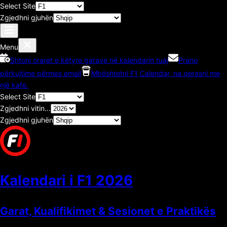
Select Site
Zgjedhni gjuhën
Menu
Shtoni oraret e këtyre garave në kalendarin tuaj
Prano
përkujtime përmes email
Mbështetni F1 Calendar, na qerasni me
një kafe.
Select Site
Zgjedhni vitin...
Zgjedhni gjuhën
Kalendari i F1
2026
Garat, Kualifikimet & Sesionet e Praktikës