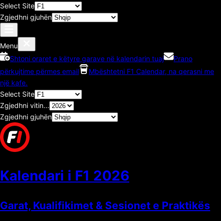
Select Site
Zgjedhni gjuhën
Menu
Shtoni oraret e këtyre garave në kalendarin tuaj
Prano
përkujtime përmes email
Mbështetni F1 Calendar, na qerasni me
një kafe.
Select Site
Zgjedhni vitin...
Zgjedhni gjuhën
Kalendari i F1
2026
Garat, Kualifikimet & Sesionet e Praktikës