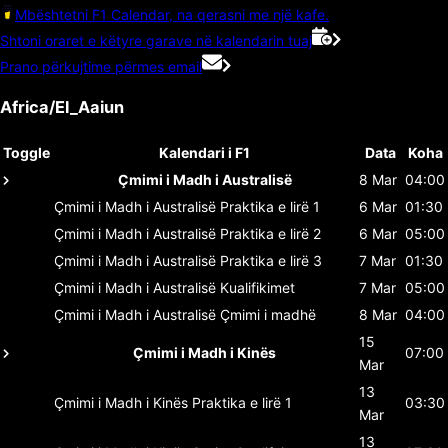
Mbështetni F1 Calendar, na qerasni me një kafe.
Shtoni oraret e këtyre garave në kalendarin tuaj
Prano përkujtime përmes email
Africa/El_Aaiun
Toggle
Kalendari i F1
Data
Koha
Çmimi i Madh i Australisë
8 Mar
04:00
Çmimi i Madh i Australisë
Praktika e lirë 1
6 Mar
01:30
Çmimi i Madh i Australisë
Praktika e lirë 2
6 Mar
05:00
Çmimi i Madh i Australisë
Praktika e lirë 3
7 Mar
01:30
Çmimi i Madh i Australisë
Kualifikimet
7 Mar
05:00
Çmimi i Madh i Australisë
Çmimi i madhë
8 Mar
04:00
15
Çmimi i Madh i Kinës
07:00
Mar
13
Çmimi i Madh i Kinës
Praktika e lirë 1
03:30
Mar
13