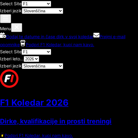
Select Site
Izberi jezik
Menu
Dodaj te datume in čase dirk v svoj koledar
Prejmi e-mail
opomnike
Podpri F1 Koledar, kupi nam kavo.
Select Site
Izberi leto...
Izberi jezik
F1 Koledar
2026
Dirke, kvalifikacije in prosti treningi
Podpri F1 Koledar, kupi nam kavo.