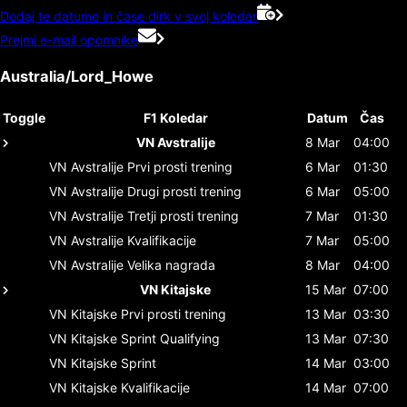
Dodaj te datume in čase dirk v svoj koledar
Prejmi e-mail opomnike
Australia/Lord_Howe
Toggle
F1 Koledar
Datum
Čas
VN Avstralije
8 Mar
04:00
VN Avstralije
Prvi prosti trening
6 Mar
01:30
VN Avstralije
Drugi prosti trening
6 Mar
05:00
VN Avstralije
Tretji prosti trening
7 Mar
01:30
VN Avstralije
Kvalifikacije
7 Mar
05:00
VN Avstralije
Velika nagrada
8 Mar
04:00
VN Kitajske
15 Mar
07:00
VN Kitajske
Prvi prosti trening
13 Mar
03:30
VN Kitajske
Sprint Qualifying
13 Mar
07:30
VN Kitajske
Sprint
14 Mar
03:00
VN Kitajske
Kvalifikacije
14 Mar
07:00