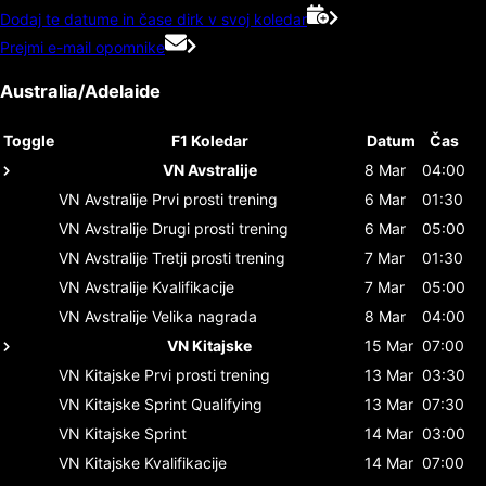
Dodaj te datume in čase dirk v svoj koledar
Prejmi e-mail opomnike
Australia/Adelaide
Toggle
F1 Koledar
Datum
Čas
VN Avstralije
8 Mar
04:00
VN Avstralije
Prvi prosti trening
6 Mar
01:30
VN Avstralije
Drugi prosti trening
6 Mar
05:00
VN Avstralije
Tretji prosti trening
7 Mar
01:30
VN Avstralije
Kvalifikacije
7 Mar
05:00
VN Avstralije
Velika nagrada
8 Mar
04:00
VN Kitajske
15 Mar
07:00
VN Kitajske
Prvi prosti trening
13 Mar
03:30
VN Kitajske
Sprint Qualifying
13 Mar
07:30
VN Kitajske
Sprint
14 Mar
03:00
VN Kitajske
Kvalifikacije
14 Mar
07:00