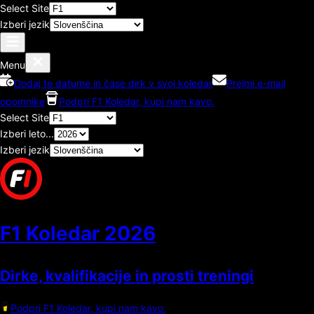
Select Site
Izberi jezik
Menu
Dodaj te datume in čase dirk v svoj koledar
Prejmi e-mail
opomnike
Podpri F1 Koledar, kupi nam kavo.
Select Site
Izberi leto...
Izberi jezik
F1 Koledar
2026
Dirke, kvalifikacije in prosti treningi
Podpri F1 Koledar, kupi nam kavo.