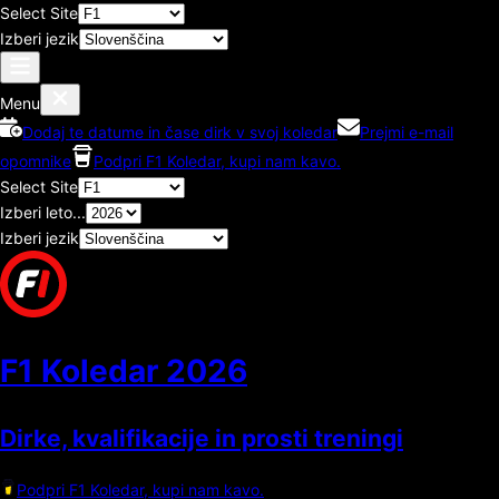
Select Site
Izberi jezik
Menu
Dodaj te datume in čase dirk v svoj koledar
Prejmi e-mail
opomnike
Podpri F1 Koledar, kupi nam kavo.
Select Site
Izberi leto...
Izberi jezik
F1 Koledar
2026
Dirke, kvalifikacije in prosti treningi
Podpri F1 Koledar, kupi nam kavo.