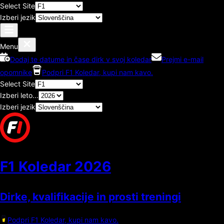
Select Site
Izberi jezik
Menu
Dodaj te datume in čase dirk v svoj koledar
Prejmi e-mail
opomnike
Podpri F1 Koledar, kupi nam kavo.
Select Site
Izberi leto...
Izberi jezik
F1 Koledar
2026
Dirke, kvalifikacije in prosti treningi
Podpri F1 Koledar, kupi nam kavo.