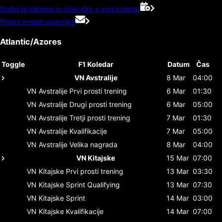
Dodaj te datume in čase dirk v svoj koledar
Prejmi e-mail opomnike
Atlantic/Azores
Toggle
F1 Koledar
Datum
Čas
VN Avstralije
8 Mar
04:00
VN Avstralije
Prvi prosti trening
6 Mar
01:30
VN Avstralije
Drugi prosti trening
6 Mar
05:00
VN Avstralije
Tretji prosti trening
7 Mar
01:30
VN Avstralije
Kvalifikacije
7 Mar
05:00
VN Avstralije
Velika nagrada
8 Mar
04:00
VN Kitajske
15 Mar
07:00
VN Kitajske
Prvi prosti trening
13 Mar
03:30
VN Kitajske
Sprint Qualifying
13 Mar
07:30
VN Kitajske
Sprint
14 Mar
03:00
VN Kitajske
Kvalifikacije
14 Mar
07:00