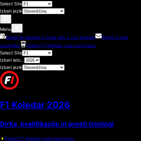
Select Site
Izberi jezik
Menu
Dodaj te datume in čase dirk v svoj koledar
Prejmi e-mail
opomnike
Podpri F1 Koledar, kupi nam kavo.
Select Site
Izberi leto...
Izberi jezik
F1 Koledar
2026
Dirke, kvalifikacije in prosti treningi
Podpri F1 Koledar, kupi nam kavo.