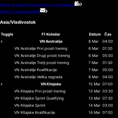
Dodaj te datume in čase dirk v svoj koledar
Prejmi e-mail opomnike
Asia/Vladivostok
Toggle
F1 Koledar
Datum
Čas
VN Avstralije
8 Mar
04:00
VN Avstralije
Prvi prosti trening
6 Mar
01:30
VN Avstralije
Drugi prosti trening
6 Mar
05:00
VN Avstralije
Tretji prosti trening
7 Mar
01:30
VN Avstralije
Kvalifikacije
7 Mar
05:00
VN Avstralije
Velika nagrada
8 Mar
04:00
VN Kitajske
15 Mar
07:00
VN Kitajske
Prvi prosti trening
13 Mar
03:30
VN Kitajske
Sprint Qualifying
13 Mar
07:30
VN Kitajske
Sprint
14 Mar
03:00
VN Kitajske
Kvalifikacije
14 Mar
07:00