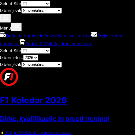
Select Site
Izberi jezik
Menu
Dodaj te datume in čase dirk v svoj koledar
Prejmi e-mail
opomnike
Podpri F1 Koledar, kupi nam kavo.
Select Site
Izberi leto...
Izberi jezik
F1 Koledar
2026
Dirke, kvalifikacije in prosti treningi
Podpri F1 Koledar, kupi nam kavo.