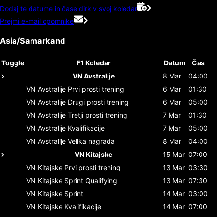
Dodaj te datume in čase dirk v svoj koledar
Prejmi e-mail opomnike
Asia/Samarkand
Toggle
F1 Koledar
Datum
Čas
VN Avstralije
8 Mar
04:00
VN Avstralije
Prvi prosti trening
6 Mar
01:30
VN Avstralije
Drugi prosti trening
6 Mar
05:00
VN Avstralije
Tretji prosti trening
7 Mar
01:30
VN Avstralije
Kvalifikacije
7 Mar
05:00
VN Avstralije
Velika nagrada
8 Mar
04:00
VN Kitajske
15 Mar
07:00
VN Kitajske
Prvi prosti trening
13 Mar
03:30
VN Kitajske
Sprint Qualifying
13 Mar
07:30
VN Kitajske
Sprint
14 Mar
03:00
VN Kitajske
Kvalifikacije
14 Mar
07:00