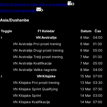
Dodaj te datume in čase dirk v svoj koledar
Prejmi e-mail opomnike
Asia/Dushanbe
Toggle
F1 Koledar
Datum
Čas
VN Avstralije
8 Mar
04:00
VN Avstralije
Prvi prosti trening
6 Mar
01:30
VN Avstralije
Drugi prosti trening
6 Mar
05:00
VN Avstralije
Tretji prosti trening
7 Mar
01:30
VN Avstralije
Kvalifikacije
7 Mar
05:00
VN Avstralije
Velika nagrada
8 Mar
04:00
VN Kitajske
15 Mar
07:00
VN Kitajske
Prvi prosti trening
13 Mar
03:30
VN Kitajske
Sprint Qualifying
13 Mar
07:30
VN Kitajske
Sprint
14 Mar
03:00
VN Kitajske
Kvalifikacije
14 Mar
07:00