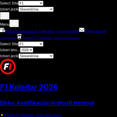
Select Site
Izberi jezik
Menu
Dodaj te datume in čase dirk v svoj koledar
Prejmi e-mail
opomnike
Podpri F1 Koledar, kupi nam kavo.
Select Site
Izberi leto...
Izberi jezik
F1 Koledar
2026
Dirke, kvalifikacije in prosti treningi
Podpri F1 Koledar, kupi nam kavo.