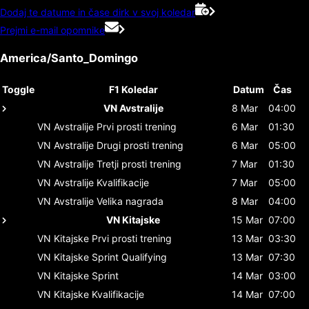
Dodaj te datume in čase dirk v svoj koledar
Prejmi e-mail opomnike
America/Santo_Domingo
Toggle
F1 Koledar
Datum
Čas
VN Avstralije
8 Mar
04:00
VN Avstralije
Prvi prosti trening
6 Mar
01:30
VN Avstralije
Drugi prosti trening
6 Mar
05:00
VN Avstralije
Tretji prosti trening
7 Mar
01:30
VN Avstralije
Kvalifikacije
7 Mar
05:00
VN Avstralije
Velika nagrada
8 Mar
04:00
VN Kitajske
15 Mar
07:00
VN Kitajske
Prvi prosti trening
13 Mar
03:30
VN Kitajske
Sprint Qualifying
13 Mar
07:30
VN Kitajske
Sprint
14 Mar
03:00
VN Kitajske
Kvalifikacije
14 Mar
07:00