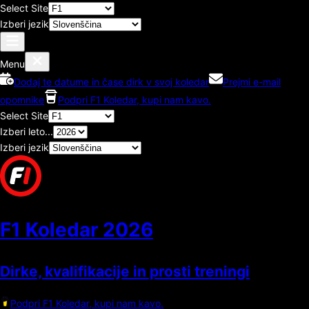
Select Site
Izberi jezik
Menu
Dodaj te datume in čase dirk v svoj koledar
Prejmi e-mail
opomnike
Podpri F1 Koledar, kupi nam kavo.
Select Site
Izberi leto...
Izberi jezik
F1 Koledar
2026
Dirke, kvalifikacije in prosti treningi
Podpri F1 Koledar, kupi nam kavo.