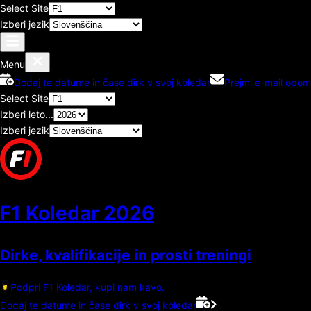
Select Site
Izberi jezik
Menu
Dodaj te datume in čase dirk v svoj koledar
Prejmi e-mail opom
Select Site
Izberi leto...
Izberi jezik
F1 Koledar
2026
Dirke, kvalifikacije in prosti treningi
Podpri F1 Koledar, kupi nam kavo.
Dodaj te datume in čase dirk v svoj koledar