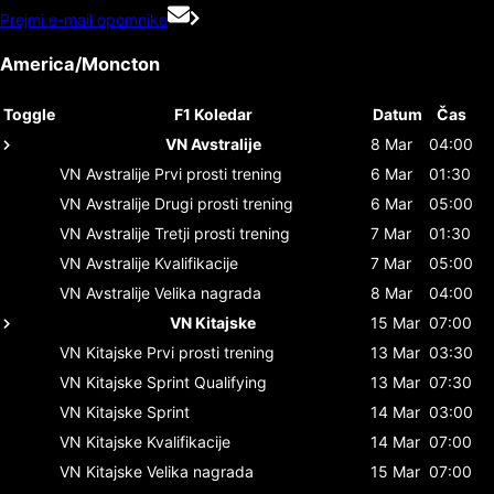
Prejmi e-mail opomnike
America/Moncton
Toggle
F1 Koledar
Datum
Čas
VN Avstralije
8 Mar
04:00
VN Avstralije
Prvi prosti trening
6 Mar
01:30
VN Avstralije
Drugi prosti trening
6 Mar
05:00
VN Avstralije
Tretji prosti trening
7 Mar
01:30
VN Avstralije
Kvalifikacije
7 Mar
05:00
VN Avstralije
Velika nagrada
8 Mar
04:00
VN Kitajske
15 Mar
07:00
VN Kitajske
Prvi prosti trening
13 Mar
03:30
VN Kitajske
Sprint Qualifying
13 Mar
07:30
VN Kitajske
Sprint
14 Mar
03:00
VN Kitajske
Kvalifikacije
14 Mar
07:00
VN Kitajske
Velika nagrada
15 Mar
07:00