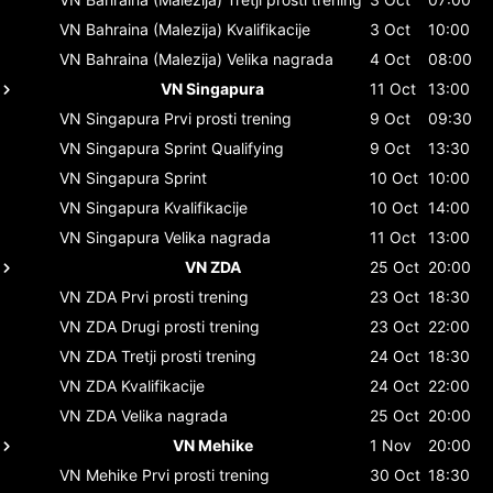
VN Bahraina (Malezija)
Kvalifikacije
3 Oct
10:00
VN Bahraina (Malezija)
Velika nagrada
4 Oct
08:00
VN Singapura
11 Oct
13:00
VN Singapura
Prvi prosti trening
9 Oct
09:30
VN Singapura
Sprint Qualifying
9 Oct
13:30
VN Singapura
Sprint
10 Oct
10:00
VN Singapura
Kvalifikacije
10 Oct
14:00
VN Singapura
Velika nagrada
11 Oct
13:00
VN ZDA
25 Oct
20:00
VN ZDA
Prvi prosti trening
23 Oct
18:30
VN ZDA
Drugi prosti trening
23 Oct
22:00
VN ZDA
Tretji prosti trening
24 Oct
18:30
VN ZDA
Kvalifikacije
24 Oct
22:00
VN ZDA
Velika nagrada
25 Oct
20:00
VN Mehike
1 Nov
20:00
VN Mehike
Prvi prosti trening
30 Oct
18:30