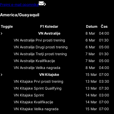
Prejmi e-mail opomnike
America/Guayaquil
Toggle
F1 Koledar
Datum
Čas
VN Avstralije
8 Mar
04:00
VN Avstralije
Prvi prosti trening
6 Mar
01:30
VN Avstralije
Drugi prosti trening
6 Mar
05:00
VN Avstralije
Tretji prosti trening
7 Mar
01:30
VN Avstralije
Kvalifikacije
7 Mar
05:00
VN Avstralije
Velika nagrada
8 Mar
04:00
VN Kitajske
15 Mar
07:00
VN Kitajske
Prvi prosti trening
13 Mar
03:30
VN Kitajske
Sprint Qualifying
13 Mar
07:30
VN Kitajske
Sprint
14 Mar
03:00
VN Kitajske
Kvalifikacije
14 Mar
07:00
VN Kitajske
Velika nagrada
15 Mar
07:00