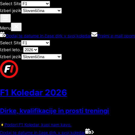
Select Site
Izberi jezik
Menu
Dodaj te datume in čase dirk v svoj koledar
Prejmi e-mail opom
Select Site
Izberi leto...
Izberi jezik
F1 Koledar
2026
Dirke, kvalifikacije in prosti treningi
Podpri F1 Koledar, kupi nam kavo.
Dodaj te datume in čase dirk v svoj koledar