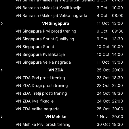
VN Bahraina (Malezija)
Kvalifikacije
3 Oct
10:00
VN Bahraina (Malezija)
Velika nagrada
4 Oct
08:00
VN Singapura
11 Oct
13:00
VN Singapura
Prvi prosti trening
9 Oct
09:30
VN Singapura
Sprint Qualifying
9 Oct
13:30
VN Singapura
Sprint
10 Oct
10:00
VN Singapura
Kvalifikacije
10 Oct
14:00
VN Singapura
Velika nagrada
11 Oct
13:00
VN ZDA
25 Oct
20:00
VN ZDA
Prvi prosti trening
23 Oct
18:30
VN ZDA
Drugi prosti trening
23 Oct
22:00
VN ZDA
Tretji prosti trening
24 Oct
18:30
VN ZDA
Kvalifikacije
24 Oct
22:00
VN ZDA
Velika nagrada
25 Oct
20:00
VN Mehike
1 Nov
20:00
VN Mehike
Prvi prosti trening
30 Oct
18:30