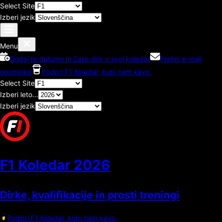
Select Site
Izberi jezik
Menu
Dodaj te datume in čase dirk v svoj koledar
Prejmi e-mail
opomnike
Podpri F1 Koledar, kupi nam kavo.
Select Site
Izberi leto...
Izberi jezik
F1 Koledar
2026
Dirke, kvalifikacije in prosti treningi
Podpri F1 Koledar, kupi nam kavo.