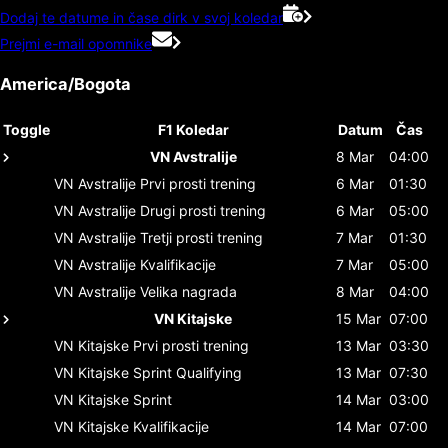
Dodaj te datume in čase dirk v svoj koledar
Prejmi e-mail opomnike
America/Bogota
Toggle
F1 Koledar
Datum
Čas
VN Avstralije
8 Mar
04:00
VN Avstralije
Prvi prosti trening
6 Mar
01:30
VN Avstralije
Drugi prosti trening
6 Mar
05:00
VN Avstralije
Tretji prosti trening
7 Mar
01:30
VN Avstralije
Kvalifikacije
7 Mar
05:00
VN Avstralije
Velika nagrada
8 Mar
04:00
VN Kitajske
15 Mar
07:00
VN Kitajske
Prvi prosti trening
13 Mar
03:30
VN Kitajske
Sprint Qualifying
13 Mar
07:30
VN Kitajske
Sprint
14 Mar
03:00
VN Kitajske
Kvalifikacije
14 Mar
07:00