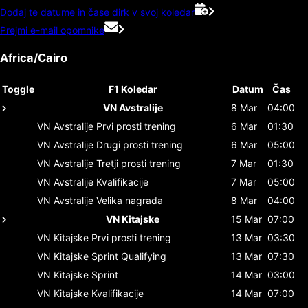
Dodaj te datume in čase dirk v svoj koledar
Prejmi e-mail opomnike
Africa/Cairo
Toggle
F1 Koledar
Datum
Čas
VN Avstralije
8 Mar
04:00
VN Avstralije
Prvi prosti trening
6 Mar
01:30
VN Avstralije
Drugi prosti trening
6 Mar
05:00
VN Avstralije
Tretji prosti trening
7 Mar
01:30
VN Avstralije
Kvalifikacije
7 Mar
05:00
VN Avstralije
Velika nagrada
8 Mar
04:00
VN Kitajske
15 Mar
07:00
VN Kitajske
Prvi prosti trening
13 Mar
03:30
VN Kitajske
Sprint Qualifying
13 Mar
07:30
VN Kitajske
Sprint
14 Mar
03:00
VN Kitajske
Kvalifikacije
14 Mar
07:00