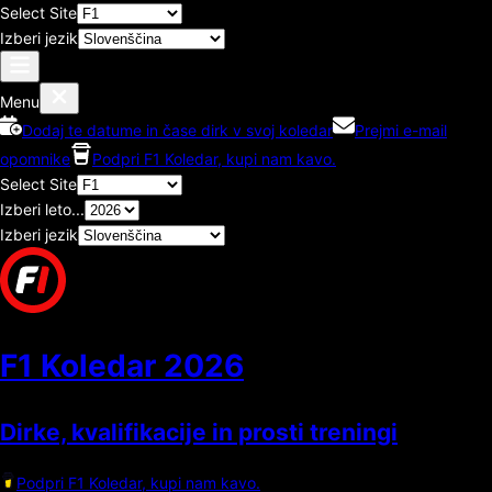
Select Site
Izberi jezik
Menu
Dodaj te datume in čase dirk v svoj koledar
Prejmi e-mail
opomnike
Podpri F1 Koledar, kupi nam kavo.
Select Site
Izberi leto...
Izberi jezik
F1 Koledar
2026
Dirke, kvalifikacije in prosti treningi
Podpri F1 Koledar, kupi nam kavo.