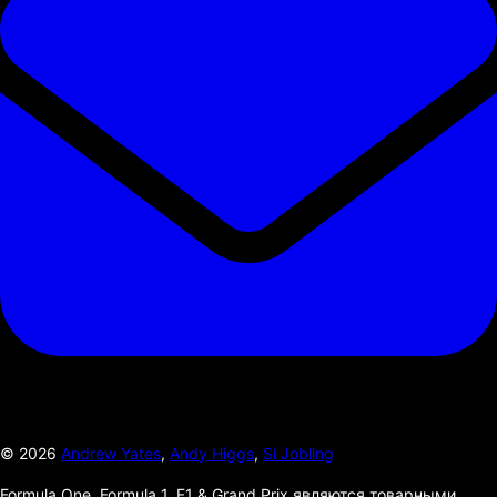
©
2026
Andrew Yates
,
Andy Higgs
,
Si Jobling
Formula One, Formula 1, F1 & Grand Prix являются товарными