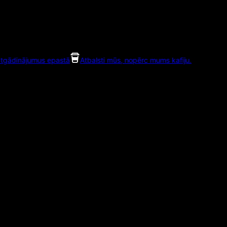
tgādinājumus epastā
Atbalsti mūs, nopērc mums kafiju.