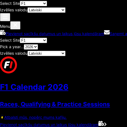
Select Site
Izvēlies valodu
Menu
Pievienot sacīkšu datumus un laikus jūsu kalendāram
Saņemt a
Select Site
Pick a year...
Izvēlies valodu
F1 Calendar
2026
Races, Qualifying & Practice Sessions
Atbalsti mūs, nopērc mums kafiju.
Pievienot sacīkšu datumus un laikus jūsu kalendāram