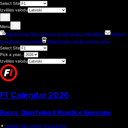
Select Site
Izvēlies valodu
Menu
Pievienot sacīkšu datumus un laikus jūsu kalendāram
Saņemt
atgādinājumus epastā
Atbalsti mūs, nopērc mums kafiju.
Select Site
Pick a year...
Izvēlies valodu
F1 Calendar
2026
Races, Qualifying & Practice Sessions
Atbalsti mūs, nopērc mums kafiju.