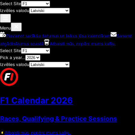
Select Site
Izvēlies valodu
Menu
Pievienot sacīkšu datumus un laikus jūsu kalendāram
Saņemt
atgādinājumus epastā
Atbalsti mūs, nopērc mums kafiju.
Select Site
Pick a year...
Izvēlies valodu
F1 Calendar
2026
Races, Qualifying & Practice Sessions
Atbalsti mūs, nopērc mums kafiju.