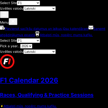
Select Site
Izvēlies valodu
Menu
Pievienot sacīkšu datumus un laikus jūsu kalendāram
Saņemt
atgādinājumus epastā
Atbalsti mūs, nopērc mums kafiju.
Select Site
Pick a year...
Izvēlies valodu
F1 Calendar
2026
Races, Qualifying & Practice Sessions
Atbalsti mūs, nopērc mums kafiju.